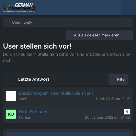
Community
Alle als gelesen markieren
User stellen sich vor!
Du bist neu hier? Stelle dich bitte vor und erzähle uns etwas über
dich.
Letzte Antwort
Filter
Bereichsregeln 'User stellen sich vor'!
Loeh
1. Juli 2015 um 23:17
Hallo Freunde!
4
Korhan
20. Januar 2022 um 01:05