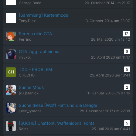
George.Bode
20. Oktober 2014 um 21:17
[Sammlung] Kartenmods
Tony.Diaz
13. Oktober 2014 um 23:07
Screen dein GTA
17
Ferrino
26. Mai 2020 um 13:42
GTA laggt auf einmal
8
riyuko.
25. April 2020 um 11:17
TXD - PROBLEM.
5
CHECHO
25. April 2020 um 10:41
Suche Mods
2
[cX]Manick
11. Januar 2018 um 07:16
Suche diese (Wolf) Font und die Deagle
julez_tymona
29. Dezember 2017 um 22:38
[SUCHE] Chatfont, Waffenicons, Fonts
5
Rainz
25. Juli 2016 um 04:41