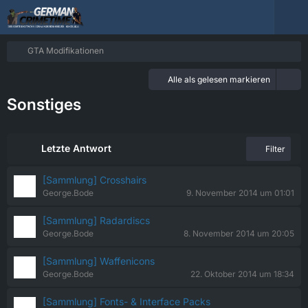
GTA Modifikationen
Alle als gelesen markieren
Sonstiges
Letzte Antwort
Filter
[Sammlung] Crosshairs
George.Bode
9. November 2014 um 01:01
[Sammlung] Radardiscs
George.Bode
8. November 2014 um 20:05
[Sammlung] Waffenicons
George.Bode
22. Oktober 2014 um 18:34
[Sammlung] Fonts- & Interface Packs