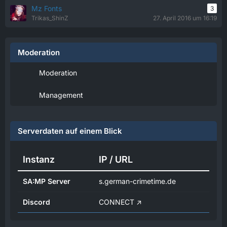
Mz Fonts
3
Trikas_ShinZ
27. April 2016 um 16:19
Moderation
Moderation
Management
Serverdaten auf einem Blick
Instanz
IP / URL
SA:MP Server
s.german-crimetime.de
Discord
CONNECT