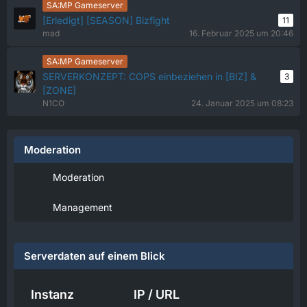
SA:MP Gameserver
[Erledigt] [SEASON] Bizfight
11
mad
16. Februar 2025 um 20:46
SA:MP Gameserver
SERVERKONZEPT: COPS einbeziehen in [BIZ] &
3
[ZONE]
N1CO
24. Januar 2025 um 08:23
Moderation
Moderation
Management
Serverdaten auf einem Blick
Instanz
IP / URL