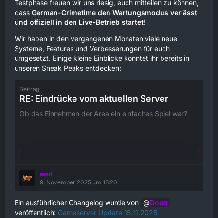
Testphase freuen wir uns riesig, euch mitteilen zu können,
dass
German-Crimetime den Wartungsmodus verlässt
und offiziell in den Live-Betrieb startet!
Wir haben in den vergangenen Monaten viele neue
Systeme, Features und Verbesserungen für euch
umgesetzt. Einige kleine Einblicke konntet ihr bereits in
unseren Sneak Peaks entdecken:
Beitrag
RE: Eindrücke vom aktuellen Server
Ob das Einnehmen der Area ein einfaches Spiel war?
mad
Der Inhalt kann nicht angezeigt werden, da Sie
9. November 2025 um 18:20
keine Berechtigung haben, diesen Inhalt zu
sehen.
Ein ausführlicher Changelog wurde von
Douq
veröffentlich:
Gameserver Update 15.11.2025