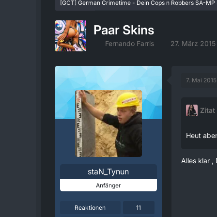
[GCT] German Crimetime - Dein Cops n Robbers SA-MP 
Showroom
Paar Skins
Fernando Farris
27. März 2015
7. Mai 2015
Zitat
Heut ab
Alles klar 
staN_Tynun
Anfänger
Reaktionen
11