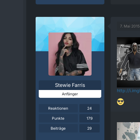
7. Mai 2015
Stewie Farris
http://i.im
Anfänger
Reaktionen
24
Punkte
179
Beiträge
29