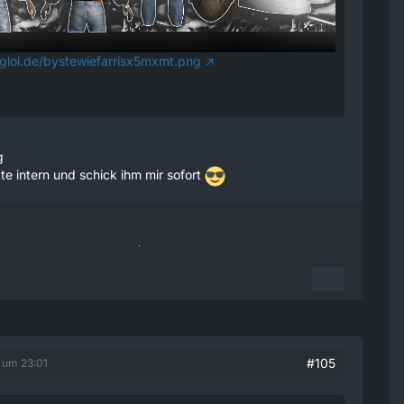
imglol.de/bystewiefarrisx5mxmt.png
g
tte intern und schick ihm mir sofort
#105
5 um 23:01