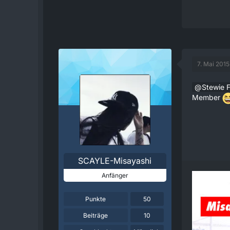
7. Mai 2015
Stewie F
Member
SCAYLE-Misayashi
Anfänger
Punkte
50
Beiträge
10