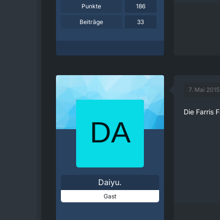
Punkte
186
Beiträge
33
7. Mai 201
Die Farris
Daiyu.
Gast