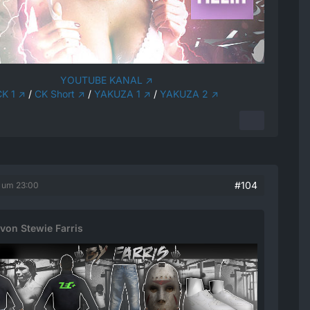
YOUTUBE KANAL
K 1
/
CK Short
/
YAKUZA 1
/
YAKUZA 2
#104
5 um 23:00
 von Stewie Farris