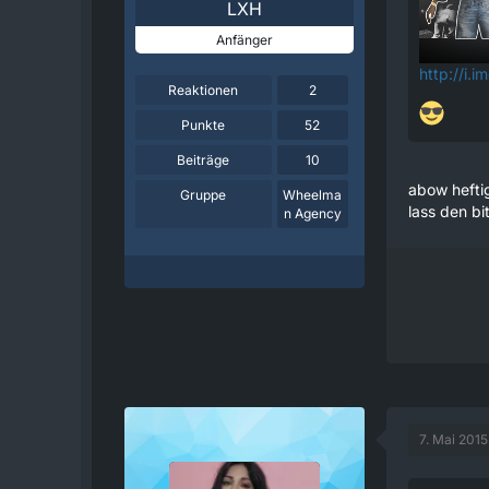
LXH
Anfänger
http://i.
Reaktionen
2
Punkte
52
Beiträge
10
abow hefti
Gruppe
Wheelma
lass den bi
n Agency
7. Mai 201