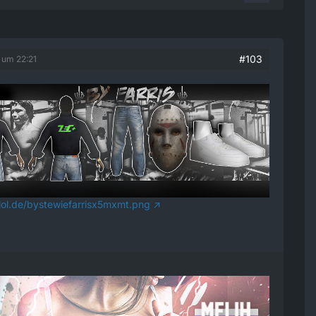
#103
 um 22:21
glol.de/bystewiefarrisx5mxmt.png