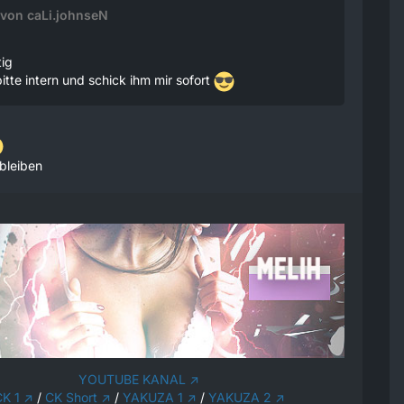
 von caLi.johnseN
ig
itte intern und schick ihm mir sofort
 bleiben
YOUTUBE KANAL
K 1
/
CK Short
/
YAKUZA 1
/
YAKUZA 2