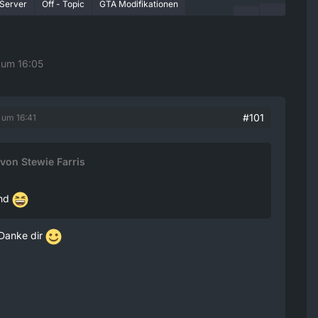
Server
Off - Topic
GTA Modifikationen
 um 16:05
#101
 um 16:41
 von Stewie Farris
end
, Danke dir