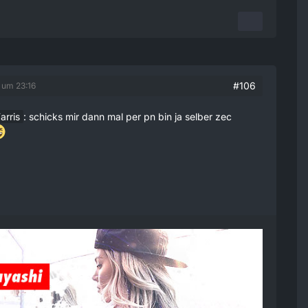
#106
 um 23:16
arris
: schicks mir dann mal per pn bin ja selber zec