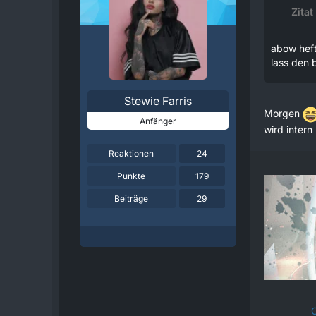
Zitat
abow heft
lass den b
Stewie Farris
Morgen
Anfänger
wird intern
Reaktionen
24
Punkte
179
Beiträge
29
C