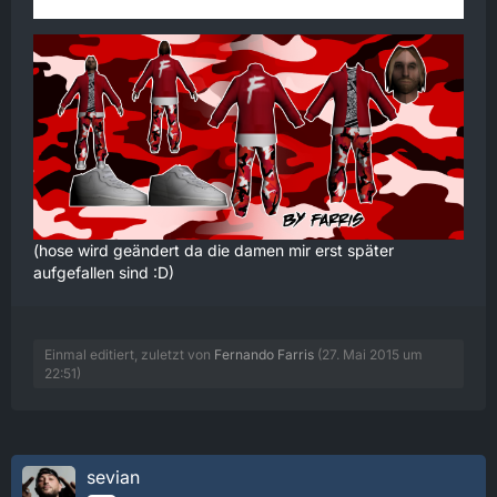
(hose wird geändert da die damen mir erst später
aufgefallen sind :D)
Einmal editiert, zuletzt von
Fernando Farris
(
27. Mai 2015 um
22:51
)
sevian