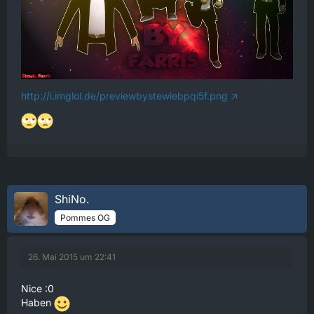
http://i.imglol.de/previewbystewiebpqi5f.png
ShiNo.
Pommes OG
26. Mai 2015 um 22:41
Nice :0
Haben