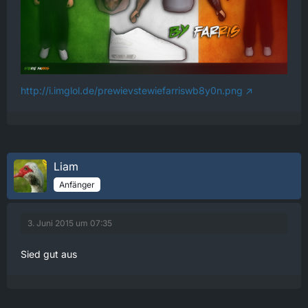
http://i.imglol.de/prewievstewiefarriswb8y0n.png
Liam
Anfänger
3. Juni 2015 um 07:35
Sied gut aus