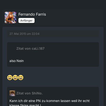
Fernando Farris
Anfänger
27. Mai 2015 um 22:04
Zitat von caLi.187
also Nein
Zitat von ShiNo.
Kann ich dir eine PN zu kommen lassen weil ihr echt
klasse Skins macht !