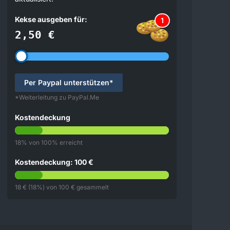
Kekse ausgeben für:
1
2,50 €
Per Paypal unterstützen*
*Weiterleitung zu PayPal.Me
Kostendeckung
18% von 100% erreicht
Kostendeckung: 100 €
18 € (18%) von 100 € gesammelt