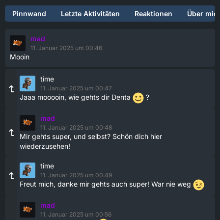
Pinnwand
Letzte Aktivitäten
Reaktionen
Über mic
mad
11. Januar 2025 um 00:46
Mooin
time
11. Januar 2025 um 00:47
Jaaa mooooin, wie gehts dir Denta
?
mad
11. Januar 2025 um 00:48
Mir gehts super, und selbst? Schön dich hier
wiederzusehen!
time
11. Januar 2025 um 00:49
Freut mich, danke mir gehts auch super! War nie weg
mad
11. Januar 2025 um 00:56