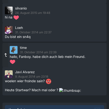
silvanio
24. August 2015 um 19:48
hi na
Loeh
31. Oktober 2014 um 22:37
Du bist ein sn4q
time
31. Oktober 2014 um 22:39
hallo, Fanboy. habe dich auch lieb mein Freund.
Javi Alvarez
9. August 2014 um 23:18
woelen wier froinde sain?
Heute Startwar? Mach mal oder ?