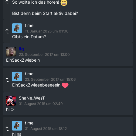
So wollte ich das hören!
Bist denn beim Start aktiv dabei?
time
11. Januar 2025 um 01:00
Gibts ein Datum?
liq
23. September 2017 um 13:00
EinSackZwiebeln
time
23. September 2017 um 15:06
EinSackZwieeebeeeeeln
ShaNe_WesT
31. August 2015 um 02:49
hi :>
time
31. August 2015 um 18:12
hi na