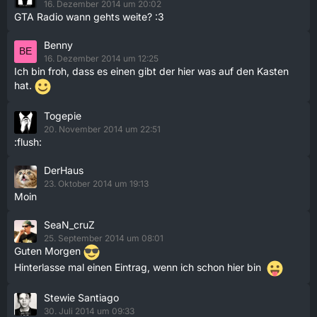
16. Dezember 2014 um 20:02
GTA Radio wann gehts weite? :3
Benny
16. Dezember 2014 um 12:25
Ich bin froh, dass es einen gibt der hier was auf den Kasten
hat.
Togepie
20. November 2014 um 22:51
:flush:
DerHaus
23. Oktober 2014 um 19:13
Moin
SeaN_cruZ
25. September 2014 um 08:01
Guten Morgen
Hinterlasse mal einen Eintrag, wenn ich schon hier bin
Stewie Santiago
30. Juli 2014 um 09:33