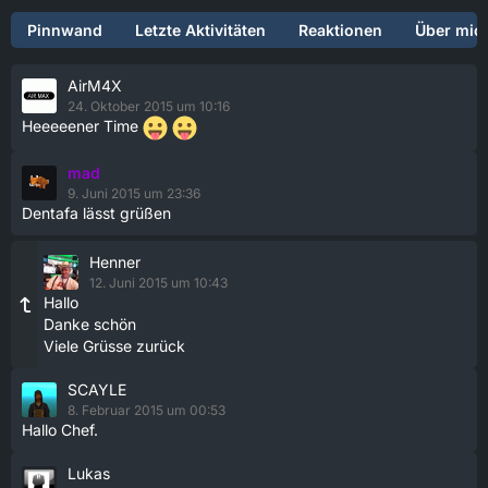
Pinnwand
Letzte Aktivitäten
Reaktionen
Über mic
AirM4X
24. Oktober 2015 um 10:16
Heeeeener Time
mad
9. Juni 2015 um 23:36
Dentafa lässt grüßen
Henner
12. Juni 2015 um 10:43
Hallo
Danke schön
Viele Grüsse zurück
SCAYLE
8. Februar 2015 um 00:53
Hallo Chef.
Lukas