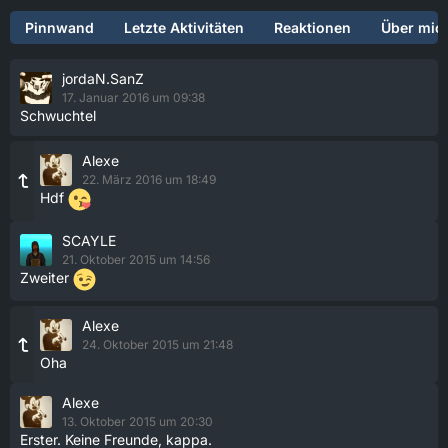
Pinnwand
Letzte Aktivitäten
Reaktionen
Über mic
jordaN.SanZ
17. Januar 2016 um 09:38
Schwuchtel
Alexe
22. März 2016 um 18:49
Hdf
SCAYLE
21. Oktober 2015 um 14:56
Zweiter
Alexe
24. Oktober 2015 um 21:48
Oha
Alexe
13. Oktober 2015 um 20:30
Erster. Keine Freunde, kappa.